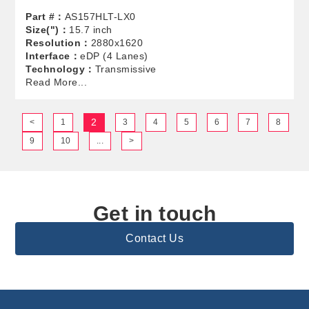
Part #：
AS157HLT-LX0
Size(")：
15.7 inch
Resolution：
2880x1620
Interface：
eDP (4 Lanes)
Technology：
Transmissive
Read More...
2
<
1
3
4
5
6
7
8
9
10
...
>
Get in touch
Contact Us