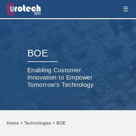
EUROTECH is world's leading display
☰
technology and develop customised display
solution
BOE
Enabling Customer
Innovation to Empower
Tomorrow's Technology
Home
>
Technologies
> BOE