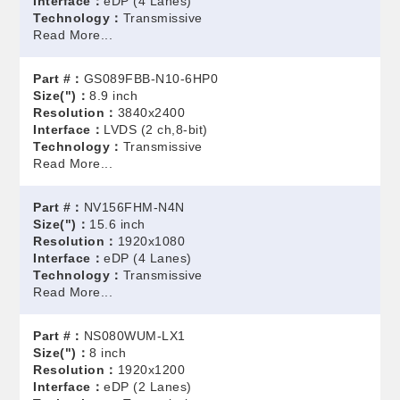
Interface：
eDP (4 Lanes)
Technology：
Transmissive
Read More...
Part #：
GS089FBB-N10-6HP0
Size(")：
8.9 inch
Resolution：
3840x2400
Interface：
LVDS (2 ch,8-bit)
Technology：
Transmissive
Read More...
Part #：
NV156FHM-N4N
Size(")：
15.6 inch
Resolution：
1920x1080
Interface：
eDP (4 Lanes)
Technology：
Transmissive
Read More...
Part #：
NS080WUM-LX1
Size(")：
8 inch
Resolution：
1920x1200
Interface：
eDP (2 Lanes)