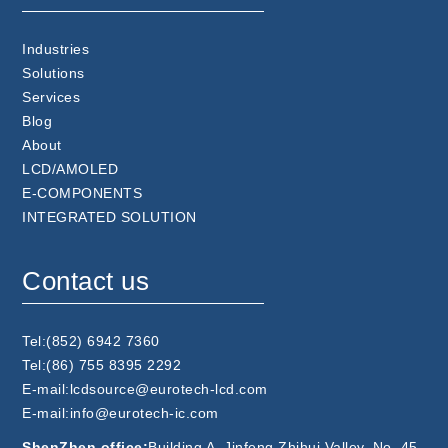
Industries
Solutions
Services
Blog
About
LCD/AMOLED
E-COMPONENTS
INTEGRATED SOLUTION
Contact us
Tel:(852) 6942 7360
Tel:(86) 755 8395 2292
E-mail:lcdsource@eurotech-lcd.com
E-mail:info@eurotech-ic.com
ShenZhen office:
Building A, Jinfeng Zhihui Valley, No. 45,