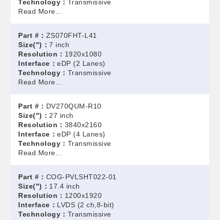
Technology：
Transmissive
Read More...
Part #：
ZS070FHT-L41
Size(")：
7 inch
Resolution：
1920x1080
Interface：
eDP (2 Lanes)
Technology：
Transmissive
Read More...
Part #：
DV270QUM-R10
Size(")：
27 inch
Resolution：
3840x2160
Interface：
eDP (4 Lanes)
Technology：
Transmissive
Read More...
Part #：
COG-PVLSHT022-01
Size(")：
17.4 inch
Resolution：
1200x1920
Interface：
LVDS (2 ch,8-bit)
Technology：
Transmissive